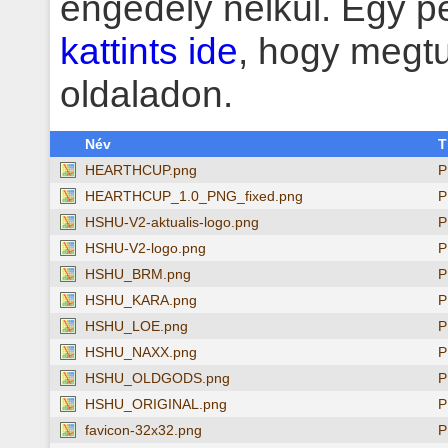
engedély nélkül. Egy pe
kattints ide
, hogy megt
oldaladon.
Név
T
HEARTHCUP.png
P
HEARTHCUP_1.0_PNG_fixed.png
P
HSHU-V2-aktualis-logo.png
P
HSHU-V2-logo.png
P
HSHU_BRM.png
P
HSHU_KARA.png
P
HSHU_LOE.png
P
HSHU_NAXX.png
P
HSHU_OLDGODS.png
P
HSHU_ORIGINAL.png
P
favicon-32x32.png
P