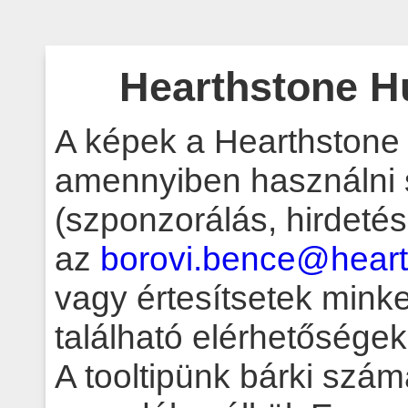
Hearthstone H
A képek a Hearthstone 
amennyiben használni 
(szponzorálás, hirdetés, 
az
borovi.bence@heart
vagy értesítsetek mink
található elérhetőségek
A tooltipünk bárki szá