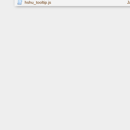
hshu_tooltip.js
J